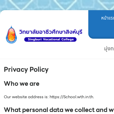
Skip
หน้าแร
to
content
มุ่ง
Privacy Policy
Who we are
Our website address is: https://School.wth.in.th.
What personal data we collect and wh