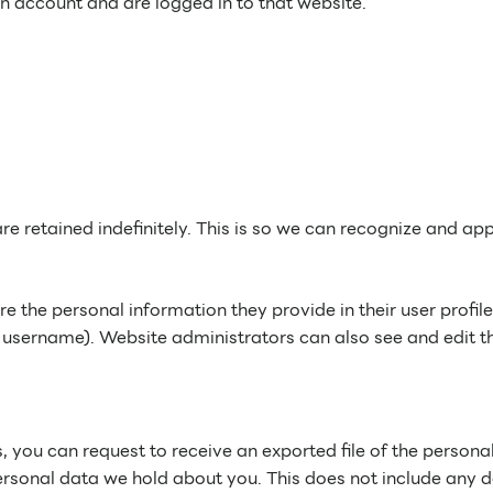
n account and are logged in to that website.
e retained indefinitely. This is so we can recognize and a
re the personal information they provide in their user profile.
 username). Website administrators can also see and edit t
s, you can request to receive an exported file of the perso
rsonal data we hold about you. This does not include any da